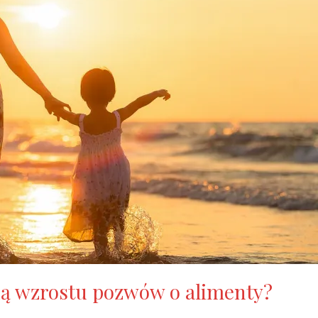
ą wzrostu pozwów o alimenty?