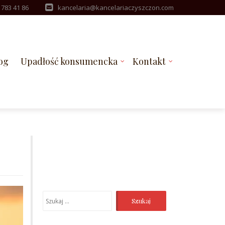
 783 41 86
kancelaria@kancelariaczyszczon.com
og
Upadłość konsumencka
Kontakt
Szukaj: