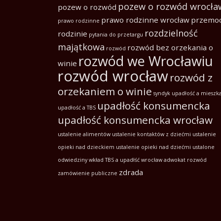
pozew o rozwód wrocła
pozew o rozwód
prawo rodzinne wrocław
przemo
prawo rodzinne
rozdzielność
rodzinie
pytania do przetargu
majątkowa
rozwód bez orzekania o
rozwód
rozwód we Wrocławiu
winie
rozwód wrocław
rozwód z
orzekaniem o winie
syndyk
upadłość a mieszk
upadłość konsumencka
upadłość a TBS
upadłość konsumencka wrocław
ustalenie alimentów
ustalenie kontaktów z dziećmi
ustalenie
opieki nad dzieckiem
ustalenie opieki nad dziećmi
ustalone
odwiedziny
wkład TBS a upadłść
wrocław adwokat rozwód
zdrada
zamówienie publiczne