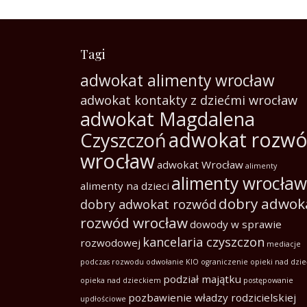
Tagi
adwokat alimenty wrocław
adwokat kontakty z dziećmi wrocław
adwokat Magdalena
adwokat rozw
Czyszczoń
wrocław
adwokat Wrocław
alimenty
alimenty wrocław
alimenty na dzieci
dobry adwok
dobry adwokat rozwód
rozwód wrocław
dowody w sprawie
kancelaria czyszczon
rozwodowej
mediacje
podczas rozwodu
odwołanie KIO
ograniczenie opieki nad dzi
podział majątku
opieka nad dzieckiem
postępowanie
pozbawienie władzy rodzicielskiej
updłościowe