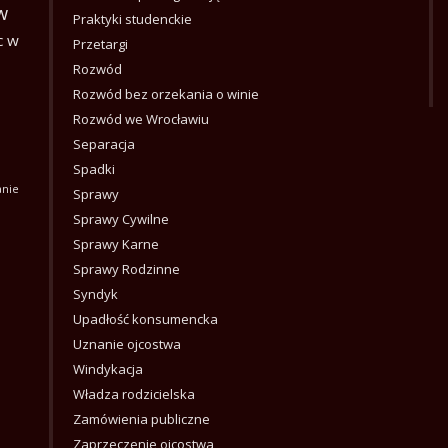
w
Praktyki studenckie
c w
Przetargi
Rozwód
Rozwód bez orzekania o winie
Rozwód we Wrocławiu
Separacja
Spadki
anie
Sprawy
Sprawy Cywilne
Sprawy Karne
Sprawy Rodzinne
Syndyk
Upadłość konsumencka
Uznanie ojcostwa
Windykacja
Władza rodzicielska
Zamówienia publiczne
Zaprzeczenie ojcostwa