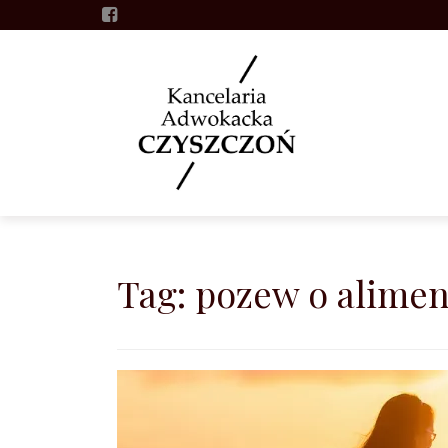
Skip
to
content
Tag: pozew o alime