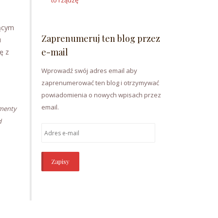
to rządzę
ącym
Zaprenumeruj ten blog przez
u
e-mail
ę z
Wprowadź swój adres email aby
zaprenumerować ten blog i otrzymywać
powiadomienia o nowych wpisach przez
email.
imenty
d
Adres
e-
mail
Zapisy