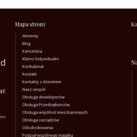
Mapa strony
Ka
Alimenty
Blog
Kancelaria
Klienci Indywidualni
ód
Na
Konkubinat
Kontakt
Kontakty z dzieckiem
at
Nasz zespół
Obsługa deweloperów
Obsługa Przedsiębiorców
Obsługa wspólnot mieszkaniowych
ećmi
Obsługa zarządców
Odszkodowania
Podział wspólnego majątku