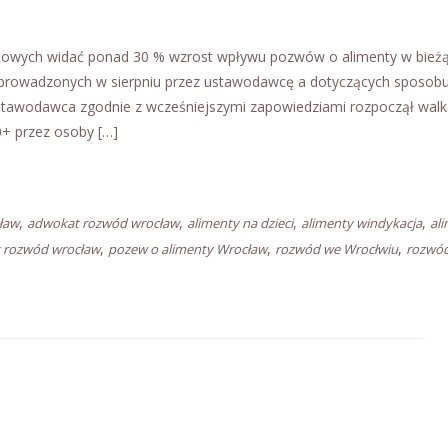
nowych widać ponad 30 % wzrost wpływu pozwów o alimenty w bież
wprowadzonych w sierpniu przez ustawodawcę a dotyczących sposob
stawodawca zgodnie z wcześniejszymi zapowiedziami rozpoczął walk
+ przez osoby […]
,
,
,
,
ław
adwokat rozwód wrocław
alimenty na dzieci
alimenty windykacja
al
,
,
,
 rozwód wrocław
pozew o alimenty Wrocław
rozwód we Wrocłwiu
rozwó